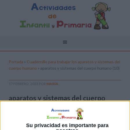
Portada
»
Cuadernillo para trabajar los aparatos y sistemas del
cuerpo humano
»
aparatos y sistemas del cuerpo humano (10)
17 FEBRERO, 2023
POR
MARÍA
aparatos y sistemas del cuerpo
humano (10)
Pulsa sobre el enlace para descargar el
archivo:
Su privacidad es importante para