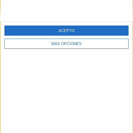
SIGUE NUESTROS TABLEROS EN
PINTEREST
ACEPTO
MÁS OPCIONES
LO MÁS VISITADO
Primer grupo consonántico: Fichas de
lectura, identificación, trazo y escritura
Dibujos para colorear de las Guerreras K
pop