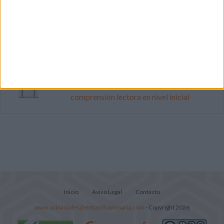
Súper librito de 500 actividades para
Infantil y Preescolar
Cuadernito aprendemos a leer letra por
letra con el método de sílabas simples
Lecturitas sencillas para trabajar la
comprensión lectora en nivel inicial
Inicio
Aviso Legal
Contacto
www.actividadesdeinfantilyprimaria.com
- Copyright 2026