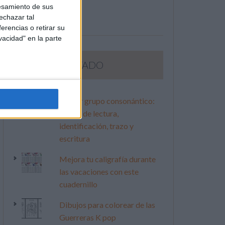
esamiento de sus
echazar tal
erencias o retirar su
vacidad" en la parte
LO MÁS VISITADO
Primer grupo consonántico:
Fichas de lectura,
identificación, trazo y
escritura
Mejora tu caligrafía durante
las vacaciones con este
cuadernillo
Dibujos para colorear de las
Guerreras K pop