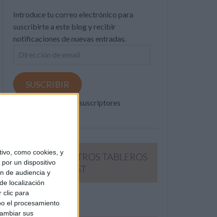
Introduce tu correo electrónico para
suscribirte a este blog y recibir
notificaciones de nuevas entradas.
Dirección
de
email
SUSCRIBIR
Únete a otros 371K suscriptores
ivo, como cookies, y
SIGUE NUESTROS TABLEROS
por un dispositivo
EN PINTEREST
ón de audiencia y
de localización
 clic para
bo el procesamiento
cambiar sus