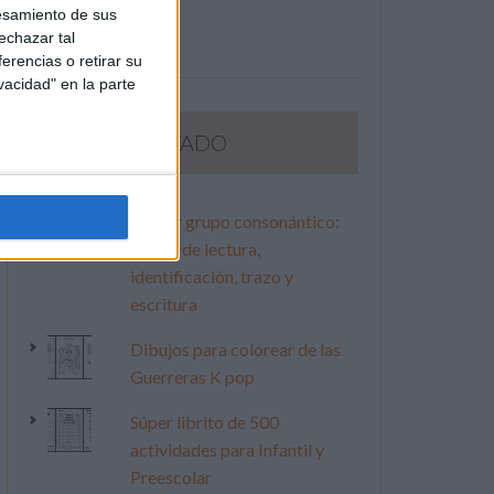
esamiento de sus
echazar tal
erencias o retirar su
vacidad" en la parte
LO MÁS VISITADO
Primer grupo consonántico:
Fichas de lectura,
identificación, trazo y
escritura
Dibujos para colorear de las
Guerreras K pop
Súper librito de 500
actividades para Infantil y
Preescolar