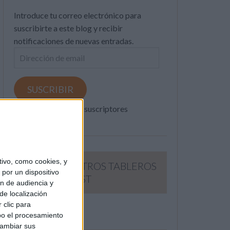
Introduce tu correo electrónico para
suscribirte a este blog y recibir
notificaciones de nuevas entradas.
Dirección
de
email
SUSCRIBIR
Únete a otros 371K suscriptores
ivo, como cookies, y
SIGUE NUESTROS TABLEROS
por un dispositivo
EN PINTEREST
ón de audiencia y
de localización
 clic para
bo el procesamiento
cambiar sus