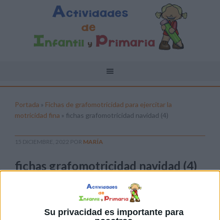
Portada
»
Fichas de grafomotricidad para ejercitar la
motricidad fina
»
fichas grafomotricidad navidad (4)
15 DICIEMBRE, 2022
POR
MARÍA
fichas grafomotricidad navidad (4)
Pulsa sobre el enlace para descargar el
archivo:
Su privacidad es importante para