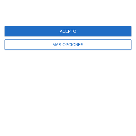
SIGUE NUESTROS TABLEROS EN
PINTEREST
ACEPTO
MÁS OPCIONES
LO MÁS VISITADO
Calendario minimalista curso 2026-2027
para docentes
Dibujos para colorear de las Guerreras K
pop