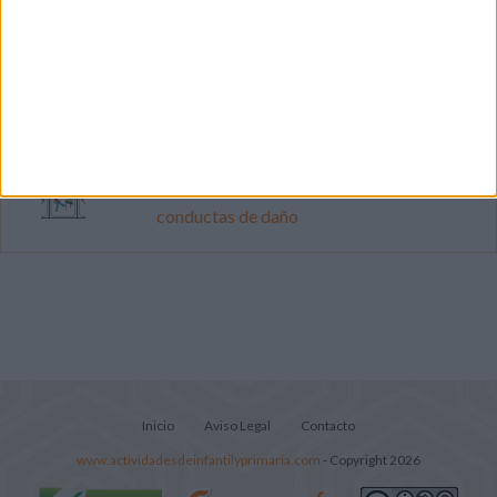
Cuenta atrás para el gran eclipse solar
2026: Cuaderno de actividades para
descubrir el gran fenómeno
Súper librito de 500 actividades para
Infantil y Preescolar
Carteles con pictogramas para prevenir
conductas de daño
Inicio
Aviso Legal
Contacto
www.actividadesdeinfantilyprimaria.com
- Copyright 2026