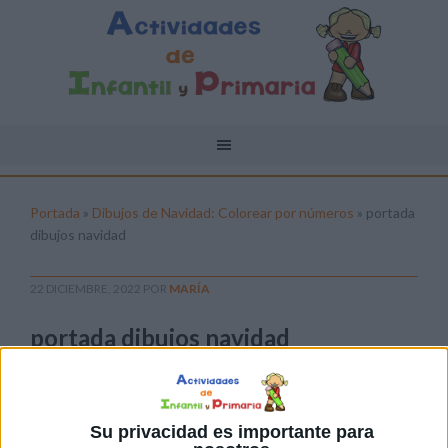
Portada
»
Dibujos de Navidad: Colorear por números
»
portada
dibujos navidad
22 DICIEMBRE, 2022
POR
MARÍA
portada dibujos navidad
Pulsa sobre el enlace para descargar el
archivo:
Su privacidad es importante para