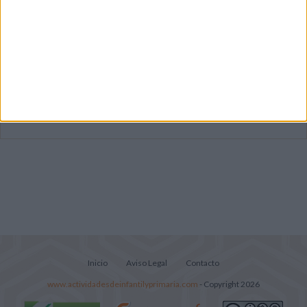
Súper librito de 500 actividades para
Infantil y Preescolar
Mejora tu caligrafía durante las
vacaciones con este cuadernillo
Lecturitas sencillas para trabajar la
comprensión lectora en nivel inicial
Inicio
Aviso Legal
Contacto
www.actividadesdeinfantilyprimaria.com
- Copyright 2026