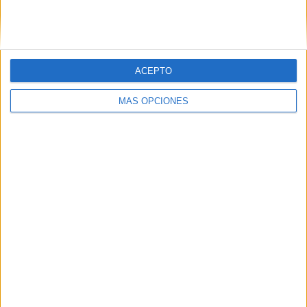
SIGUE NUESTROS TABLEROS EN
PINTEREST
ACEPTO
MÁS OPCIONES
LO MÁS VISITADO
Primer grupo consonántico: Fichas de
lectura, identificación, trazo y escritura
Dibujos para colorear de las Guerreras K
pop