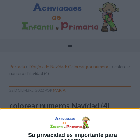
Portada
»
Dibujos de Navidad: Colorear por números
»
colorear
numeros Navidad (4)
22 DICIEMBRE, 2022
POR
MARÍA
colorear numeros Navidad (4)
Pulsa sobre el enlace para descargar el
archivo:
Su privacidad es importante para