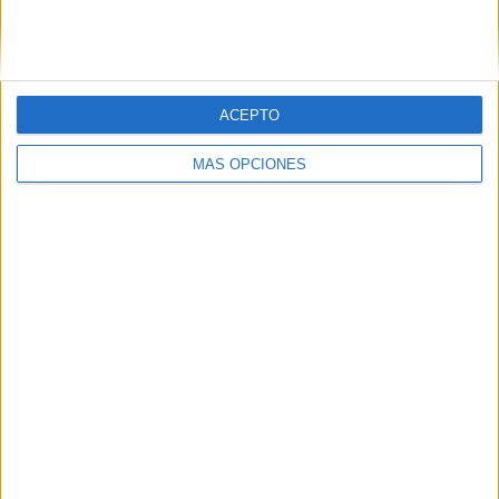
SIGUE NUESTROS TABLEROS EN
PINTEREST
ACEPTO
MÁS OPCIONES
LO MÁS VISITADO
Primer grupo consonántico: Fichas de
lectura, identificación, trazo y escritura
Mejora tu caligrafía durante las
vacaciones con este cuadernillo