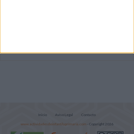
Dibujos para colorear de las Guerreras K
pop
Súper librito de 500 actividades para
Infantil y Preescolar
Lecturitas sencillas para trabajar la
comprensión lectora en nivel inicial
Inicio
Aviso Legal
Contacto
www.actividadesdeinfantilyprimaria.com
- Copyright 2026