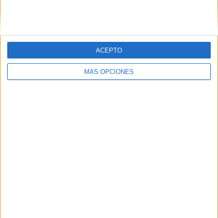
SIGUE NUESTROS TABLEROS EN
PINTEREST
ACEPTO
MÁS OPCIONES
LO MÁS VISITADO
Primer grupo consonántico: Fichas de
lectura, identificación, trazo y escritura
Mejora tu caligrafía durante las
vacaciones con este cuadernillo