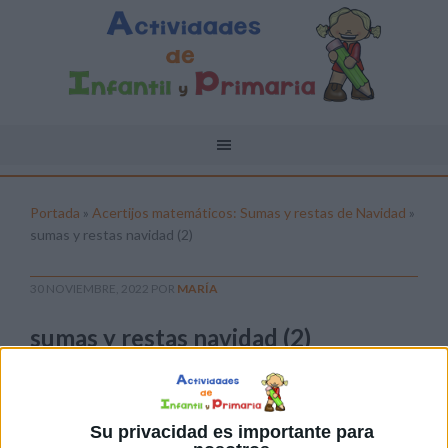
Portada
»
Acertijos matemáticos: Sumas y restas de Navidad
»
sumas y restas navidad (2)
30 NOVIEMBRE, 2022
POR
MARÍA
sumas y restas navidad (2)
Pulsa sobre el enlace para descargar el
archivo:
Su privacidad es importante para