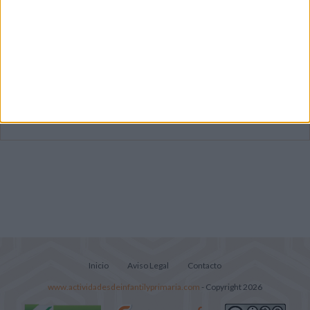
Dibujos para colorear de las Guerreras K
pop
Súper librito de 500 actividades para
Infantil y Preescolar
Lecturitas sencillas para trabajar la
comprensión lectora en nivel inicial
Inicio
Aviso Legal
Contacto
www.actividadesdeinfantilyprimaria.com
- Copyright 2026