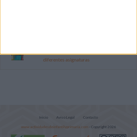
Cuenta atrás para el gran eclipse solar
2026: Cuaderno de actividades para
descubrir el gran fenómeno
Súper librito de 500 actividades para
Infantil y Preescolar
Portadas de Minecraft para cuadernos de
diferentes asignaturas
Inicio
Aviso Legal
Contacto
www.actividadesdeinfantilyprimaria.com
- Copyright 2026