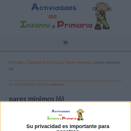
Portada
»
Tarjetas ilustrativas: Pares mínimos
»
pares minimos
(6)
25 NOVIEMBRE, 2022
POR
MARÍA
pares minimos (6)
Pulsa sobre el enlace para descargar el
archivo:
Su privacidad es importante para