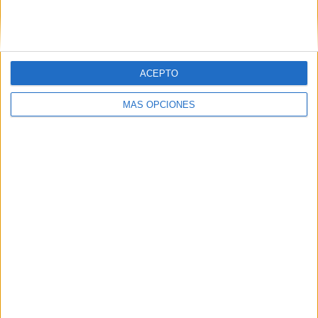
SIGUE NUESTROS TABLEROS EN
PINTEREST
ACEPTO
MÁS OPCIONES
LO MÁS VISITADO
Calendario minimalista curso 2026-2027
para docentes
Dibujos para colorear de las Guerreras K
pop