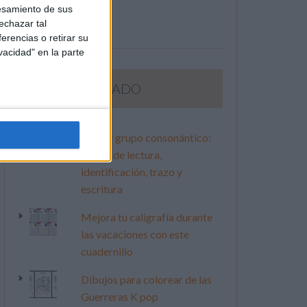
esamiento de sus
echazar tal
erencias o retirar su
vacidad" en la parte
LO MÁS VISITADO
Primer grupo consonántico:
Fichas de lectura,
identificación, trazo y
escritura
Mejora tu caligrafía durante
las vacaciones con este
cuadernillo
Dibujos para colorear de las
Guerreras K pop