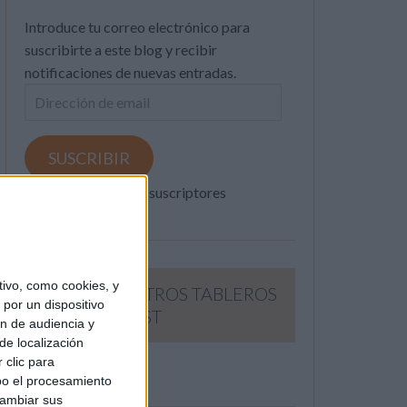
Introduce tu correo electrónico para
suscribirte a este blog y recibir
notificaciones de nuevas entradas.
Dirección
de
email
SUSCRIBIR
Únete a otros 371K suscriptores
ivo, como cookies, y
SIGUE NUESTROS TABLEROS
por un dispositivo
EN PINTEREST
ón de audiencia y
de localización
 clic para
bo el procesamiento
cambiar sus