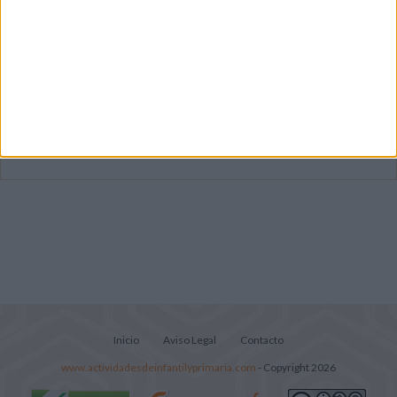
Mejora tu caligrafía durante las
vacaciones con este cuadernillo
Súper librito de 500 actividades para
Infantil y Preescolar
Portadas de Minecraft para cuadernos de
diferentes asignaturas
Inicio
Aviso Legal
Contacto
www.actividadesdeinfantilyprimaria.com
- Copyright 2026