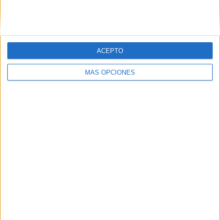
SIGUE NUESTROS TABLEROS EN
PINTEREST
ACEPTO
MÁS OPCIONES
LO MÁS VISITADO
Dibujos para colorear de las Guerreras K
pop
Primer grupo consonántico: Fichas de
lectura, identificación, trazo y escritura