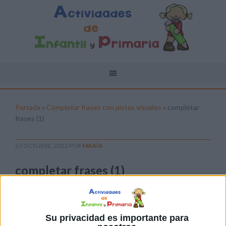
Portada
»
Completar frases con pistas visuales
»
completar
frases (1)
27 OCTUBRE, 2022
POR
MARÍA
completar frases (1)
Pulsa sobre el enlace para descargar el
archivo:
Su privacidad es importante para