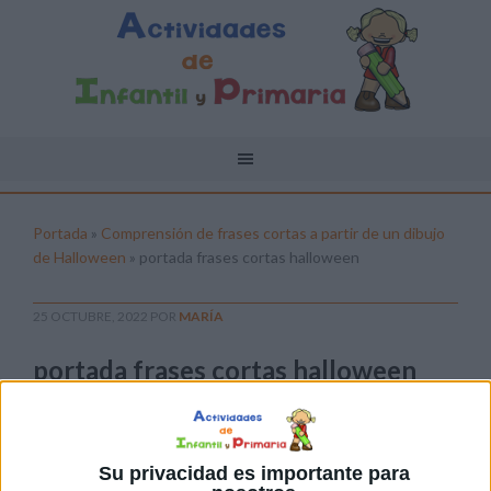
Portada
»
Comprensión de frases cortas a partir de un dibujo
de Halloween
»
portada frases cortas halloween
25 OCTUBRE, 2022
POR
MARÍA
portada frases cortas halloween
Pulsa sobre el enlace para descargar el
archivo:
Su privacidad es importante para