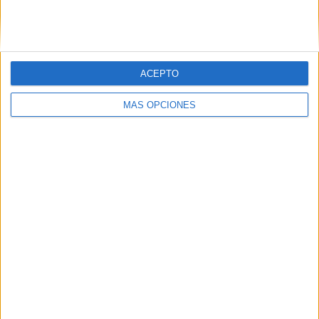
SIGUE NUESTROS TABLEROS EN
PINTEREST
ACEPTO
MÁS OPCIONES
LO MÁS VISITADO
Primer grupo consonántico: Fichas de
lectura, identificación, trazo y escritura
Mejora tu caligrafía durante las
vacaciones con este cuadernillo