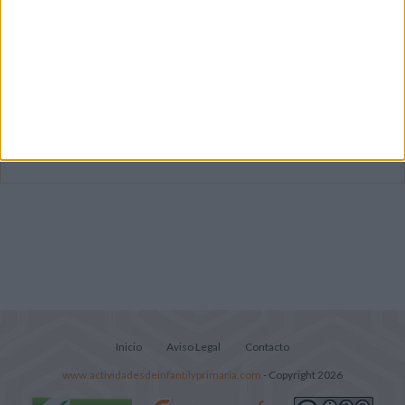
Dibujos para colorear de las Guerreras K
pop
Súper librito de 500 actividades para
Infantil y Preescolar
Lecturitas sencillas para trabajar la
comprensión lectora en nivel inicial
Inicio
Aviso Legal
Contacto
www.actividadesdeinfantilyprimaria.com
- Copyright 2026