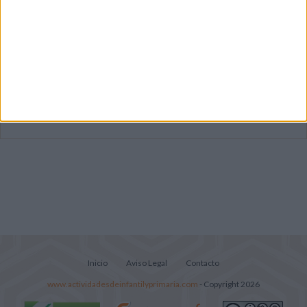
Dibujos para colorear de las Guerreras K
pop
Súper librito de 500 actividades para
Infantil y Preescolar
Lecturitas sencillas para trabajar la
comprensión lectora en nivel inicial
Inicio
Aviso Legal
Contacto
www.actividadesdeinfantilyprimaria.com
- Copyright 2026