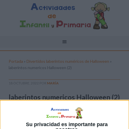
Portada
»
Divertidos laberintos numéricos de Halloween
»
laberintos numericos Halloween (2)
18 OCTUBRE, 2022
POR
MARÍA
laberintos numericos Halloween (2)
Pulsa sobre el enlace para descargar el
archivo:
Su privacidad es importante para