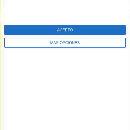
SIGUE NUESTROS TABLEROS EN
PINTEREST
ACEPTO
MÁS OPCIONES
LO MÁS VISITADO
Primer grupo consonántico: Fichas de
lectura, identificación, trazo y escritura
Mejora tu caligrafía durante las
vacaciones con este cuadernillo