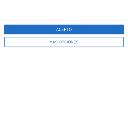
SIGUE NUESTROS TABLEROS EN
PINTEREST
ACEPTO
MÁS OPCIONES
LO MÁS VISITADO
Calendario minimalista curso 2026-2027
para docentes
Dibujos para colorear de las Guerreras K
pop