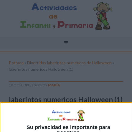
Portada
»
Divertidos laberintos numéricos de Halloween
»
laberintos numericos Halloween (1)
18 OCTUBRE, 2022
POR
MARÍA
laberintos numericos Halloween (1)
Pulsa sobre el enlace para descargar el
archivo:
Su privacidad es importante para