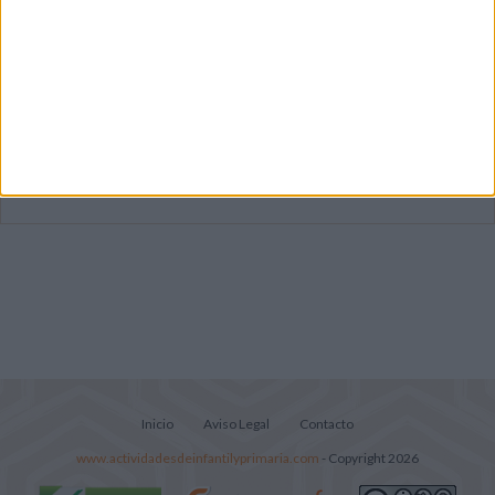
Primer grupo consonántico: Fichas de
lectura, identificación, trazo y escritura
Mejora tu caligrafía durante las
vacaciones con este cuadernillo
Súper librito de 500 actividades para
Infantil y Preescolar
Inicio
Aviso Legal
Contacto
www.actividadesdeinfantilyprimaria.com
- Copyright 2026