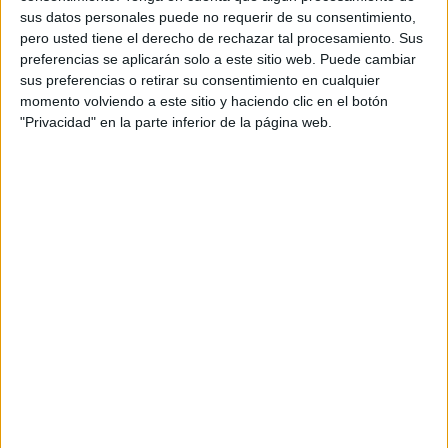
sus datos personales puede no requerir de su consentimiento,
pero usted tiene el derecho de rechazar tal procesamiento. Sus
preferencias se aplicarán solo a este sitio web. Puede cambiar
sus preferencias o retirar su consentimiento en cualquier
momento volviendo a este sitio y haciendo clic en el botón
SUSCRIBETE
"Privacidad" en la parte inferior de la página web.
Introduce tu correo electrónico para suscribirte a este blog
y recibir notificaciones de nuevas entradas.
Dirección
de
email
SUSCRIBIR
Únete a otros 371K suscriptores