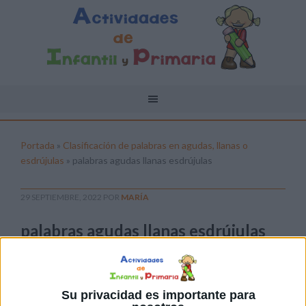
Portada
»
Clasificación de palabras en agudas, llanas o
esdrújulas
»
palabras agudas llanas esdrújulas
29 SEPTIEMBRE, 2022
POR
MARÍA
palabras agudas llanas esdrújulas
Pulsa sobre el enlace para descargar el
archivo:
Su privacidad es importante para