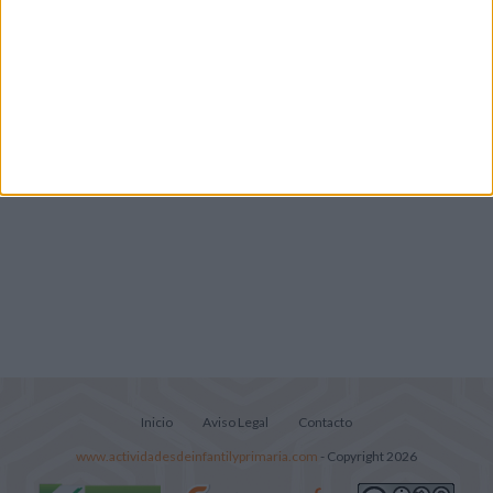
Lecturitas sencillas para trabajar la
comprensión lectora en nivel inicial
Inicio
Aviso Legal
Contacto
www.actividadesdeinfantilyprimaria.com
- Copyright 2026