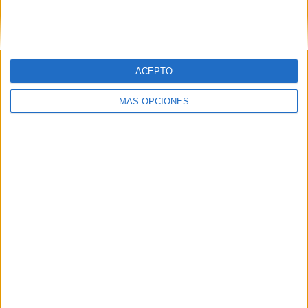
ACEPTO
LO MÁS VISITADO
MÁS OPCIONES
Primer grupo consonántico: Fichas de
lectura, identificación, trazo y escritura
Mejora tu caligrafía durante las
vacaciones con este cuadernillo
Dibujos para colorear de las Guerreras K
pop
Súper librito de 500 actividades para
Infantil y Preescolar