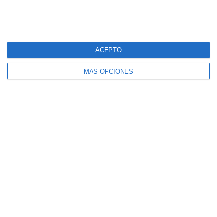
SIGUE NUESTROS TABLEROS EN
PINTEREST
ACEPTO
MÁS OPCIONES
LO MÁS VISITADO
Dibujos para colorear de las Guerreras K
pop
Primer grupo consonántico: Fichas de
lectura, identificación, trazo y escritura