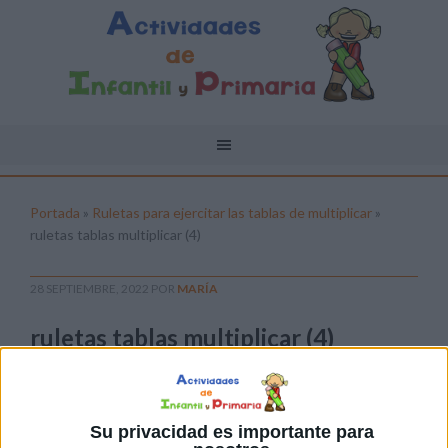
Portada
»
Ruletas para ejercitar las tablas de multiplicar
»
ruletas tablas multiplicar (4)
28 SEPTIEMBRE, 2022
POR
MARÍA
ruletas tablas multiplicar (4)
Pulsa sobre el enlace para descargar el
archivo:
Su privacidad es importante para