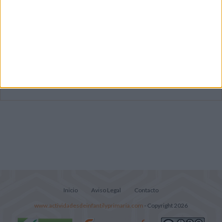
Mejora tu caligrafía durante las
vacaciones con este cuadernillo
Súper librito de 500 actividades para
Infantil y Preescolar
Portadas de Minecraft para cuadernos de
diferentes asignaturas
Inicio
Aviso Legal
Contacto
www.actividadesdeinfantilyprimaria.com
- Copyright 2026