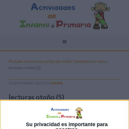
Portada
»
Lecturas cortas de otoño: Verdadero o falso
»
lecturas otoño (5)
26 SEPTIEMBRE, 2022
POR
MARÍA
lecturas otoño (5)
Pulsa sobre el enlace para descargar el
archivo:
Su privacidad es importante para