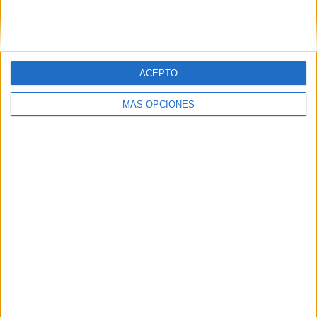
SIGUE NUESTROS TABLEROS EN
PINTEREST
ACEPTO
MÁS OPCIONES
LO MÁS VISITADO
Calendario minimalista curso 2026-2027
para docentes
Dibujos para colorear de las Guerreras K
pop