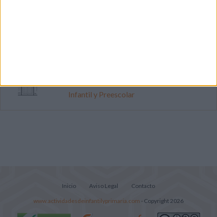
Primer grupo consonántico: Fichas de
lectura, identificación, trazo y escritura
Cuenta atrás para el gran eclipse solar
2026: Cuaderno de actividades para
descubrir el gran fenómeno
Súper librito de 500 actividades para
Infantil y Preescolar
Inicio
Aviso Legal
Contacto
www.actividadesdeinfantilyprimaria.com
- Copyright 2026