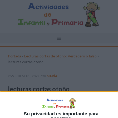
Portada
»
Lecturas cortas de otoño: Verdadero o falso
»
lecturas cortas otoño
26 SEPTIEMBRE, 2022
POR
MARÍA
lecturas cortas otoño
Pulsa sobre el enlace para descargar el
archivo:
Su privacidad es importante para