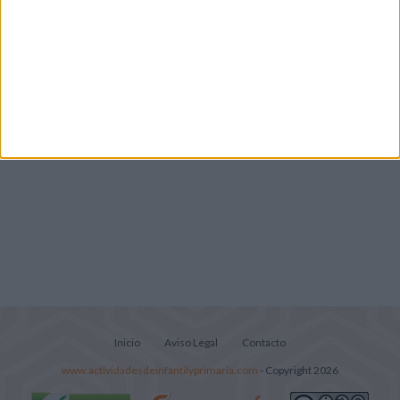
Lecturitas sencillas para trabajar la
comprensión lectora en nivel inicial
Inicio
Aviso Legal
Contacto
www.actividadesdeinfantilyprimaria.com
- Copyright 2026