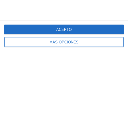
ACEPTO
LO MÁS VISITADO
MÁS OPCIONES
Primer grupo consonántico: Fichas de
lectura, identificación, trazo y escritura
Dibujos para colorear de las Guerreras K
pop
Súper librito de 500 actividades para
Infantil y Preescolar
Cuadernito aprendemos a leer letra por
letra con el método de sílabas simples