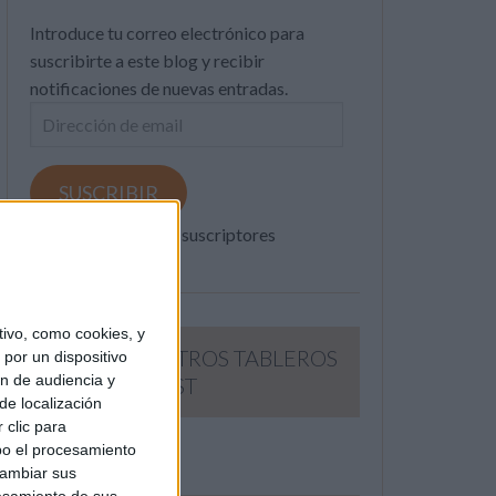
Introduce tu correo electrónico para
suscribirte a este blog y recibir
notificaciones de nuevas entradas.
Dirección
de
email
SUSCRIBIR
Únete a otros 371K suscriptores
ivo, como cookies, y
SIGUE NUESTROS TABLEROS
por un dispositivo
ón de audiencia y
EN PINTEREST
de localización
 clic para
bo el procesamiento
cambiar sus