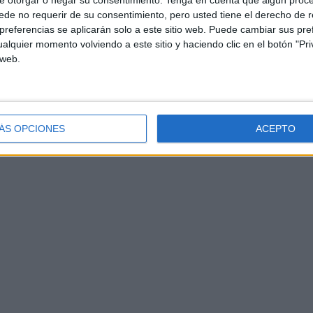
e otorgar o negar su consentimiento.
Tenga en cuenta que algún proc
de no requerir de su consentimiento, pero usted tiene el derecho de r
referencias se aplicarán solo a este sitio web. Puede cambiar sus pref
alquier momento volviendo a este sitio y haciendo clic en el botón "Pri
 web.
ÁS OPCIONES
ACEPTO