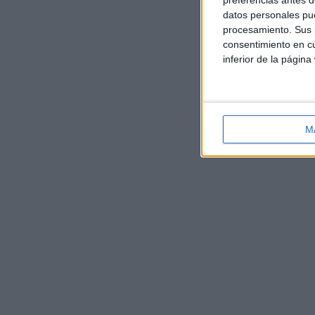
preferencias antes d
datos personales pue
procesamiento. Sus p
consentimiento en cu
inferior de la página
M