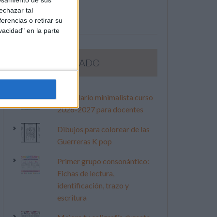
esamiento de sus
echazar tal
erencias o retirar su
vacidad" en la parte
LO MÁS VISITADO
Calendario minimalista curso
2026-2027 para docentes
Dibujos para colorear de las
Guerreras K pop
Primer grupo consonántico:
Fichas de lectura,
identificación, trazo y
escritura