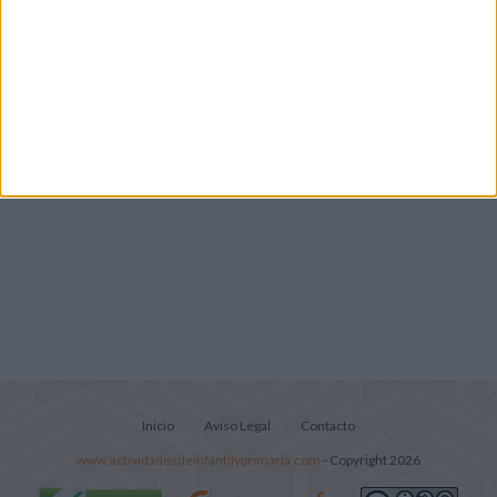
Lecturitas sencillas para trabajar la
comprensión lectora en nivel inicial
Inicio
Aviso Legal
Contacto
www.actividadesdeinfantilyprimaria.com
- Copyright 2026