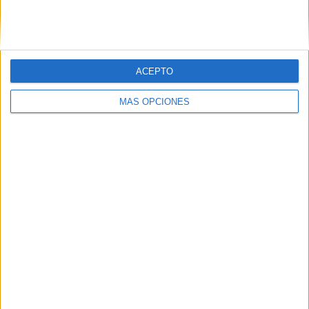
ACEPTO
LO MÁS VISITADO
MÁS OPCIONES
Primer grupo consonántico: Fichas de
lectura, identificación, trazo y escritura
Dibujos para colorear de las Guerreras K
pop
Súper librito de 500 actividades para
Infantil y Preescolar
Cuadernito aprendemos a leer letra por
letra con el método de sílabas simples