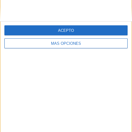
SIGUE NUESTROS TABLEROS EN
PINTEREST
ACEPTO
MÁS OPCIONES
LO MÁS VISITADO
Primer grupo consonántico: Fichas de
lectura, identificación, trazo y escritura
Mejora tu caligrafía durante las
vacaciones con este cuadernillo