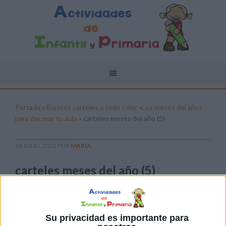
Portada
»
Bonitos carteles a todo color «Los meses del año»
para decorar tu aula
»
carteles meses del año (5)
19 JULIO, 2022
POR
MARÍA
carteles meses del año (5)
Pulsa sobre el enlace para descargar el
archivo:
Su privacidad es importante para