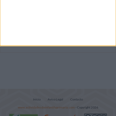
Dibujos para colorear de las Guerreras K
pop
Súper librito de 500 actividades para
Infantil y Preescolar
Lecturitas sencillas para trabajar la
comprensión lectora en nivel inicial
Inicio
Aviso Legal
Contacto
www.actividadesdeinfantilyprimaria.com
- Copyright 2026