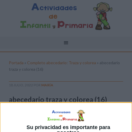
Portada
»
Completo abecedario: Traza y colorea
»
abecedario
traza y colorea (16)
18 JULIO, 2022
POR
MARÍA
abecedario traza y colorea (16)
Pulsa sobre el enlace para descargar el
archivo:
Su privacidad es importante para