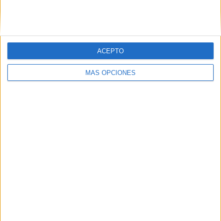
SIGUE NUESTROS TABLEROS EN
PINTEREST
ACEPTO
MÁS OPCIONES
LO MÁS VISITADO
Primer grupo consonántico: Fichas de
lectura, identificación, trazo y escritura
Dibujos para colorear de las Guerreras K
pop