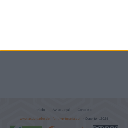
Mejora tu caligrafía durante las
vacaciones con este cuadernillo
Súper librito de 500 actividades para
Infantil y Preescolar
Lecturitas sencillas para trabajar la
comprensión lectora en nivel inicial
Inicio
Aviso Legal
Contacto
www.actividadesdeinfantilyprimaria.com
- Copyright 2026