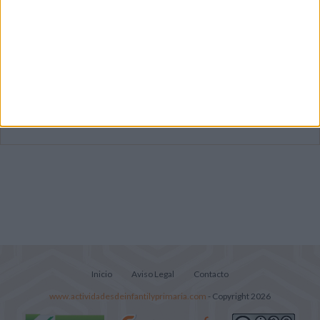
Súper librito de 500 actividades para
Infantil y Preescolar
Cuadernito aprendemos a leer letra por
letra con el método de sílabas simples
Lecturitas sencillas para trabajar la
comprensión lectora en nivel inicial
Inicio
Aviso Legal
Contacto
www.actividadesdeinfantilyprimaria.com
- Copyright 2026