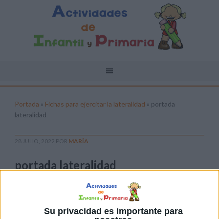
Portada
»
Fichas para ejercitar la lateralidad
»
portada
lateralidad
28 JULIO, 2022
POR
MARÍA
portada lateralidad
Pulsa sobre el enlace para descargar el
archivo:
Su privacidad es importante para