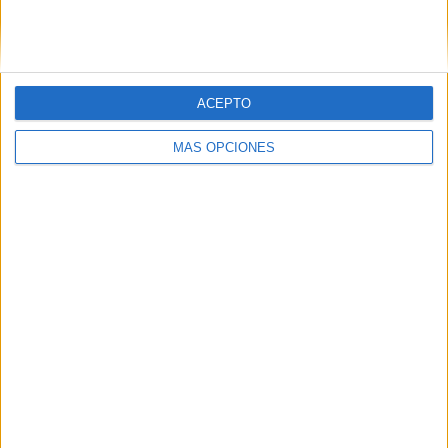
SIGUE NUESTROS TABLEROS EN
PINTEREST
ACEPTO
MÁS OPCIONES
LO MÁS VISITADO
Primer grupo consonántico: Fichas de
lectura, identificación, trazo y escritura
Dibujos para colorear de las Guerreras K
pop