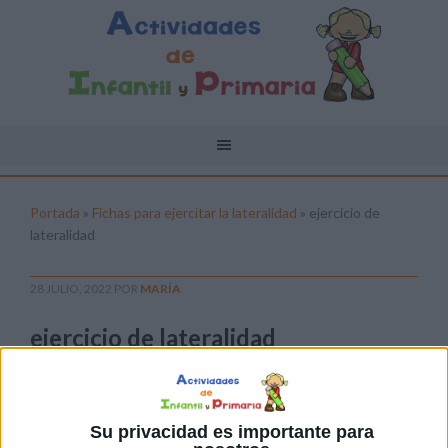
Portada
»
Fichas para ejercitar la lateralidad
»
ejercicio de
lateralidad
28 JULIO, 2022
POR
MARÍA
ejercicio de lateralidad
Pulsa sobre el enlace para descargar el
archivo:
Su privacidad es importante para