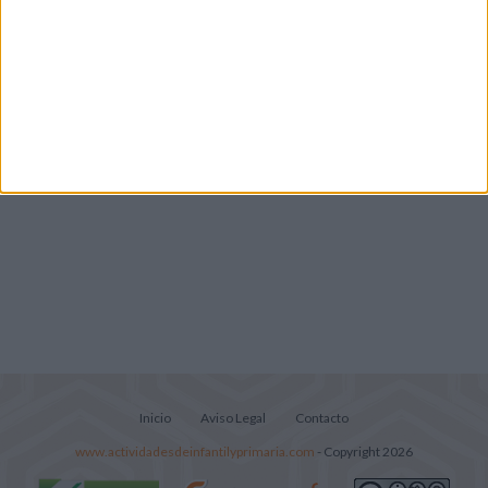
Lecturitas sencillas para trabajar la
comprensión lectora en nivel inicial
Inicio
Aviso Legal
Contacto
www.actividadesdeinfantilyprimaria.com
- Copyright 2026