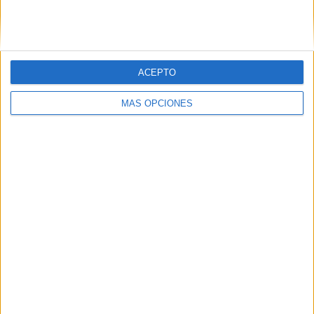
ACEPTO
LO MÁS VISITADO
MÁS OPCIONES
Primer grupo consonántico: Fichas de
lectura, identificación, trazo y escritura
Dibujos para colorear de las Guerreras K
pop
Súper librito de 500 actividades para
Infantil y Preescolar
Cuadernito aprendemos a leer letra por
letra con el método de sílabas simples