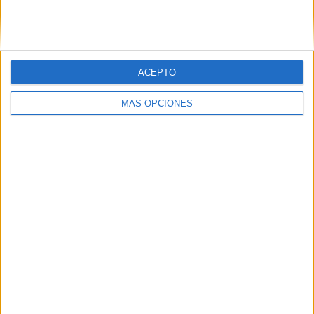
SIGUE NUESTROS TABLEROS EN
PINTEREST
ACEPTO
MÁS OPCIONES
LO MÁS VISITADO
Calendario minimalista curso 2026-2027
para docentes
Dibujos para colorear de las Guerreras K
pop