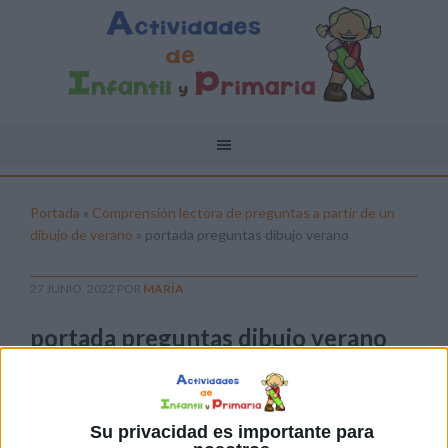
Portada
»
Comprensión lectora de preguntas a partir de un
dibujo de verano
»
portada preguntas dibujo verano
27 JUNIO, 2022
POR
MARÍA
portada preguntas dibujo verano
Pulsa sobre el enlace para descargar el
archivo:
Su privacidad es importante para