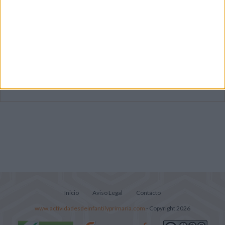
Primer grupo consonántico: Fichas de
lectura, identificación, trazo y escritura
Mejora tu caligrafía durante las
vacaciones con este cuadernillo
Súper librito de 500 actividades para
Infantil y Preescolar
Inicio
Aviso Legal
Contacto
www.actividadesdeinfantilyprimaria.com
- Copyright 2026