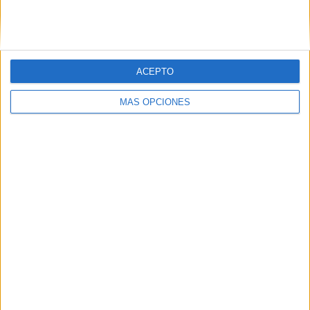
SIGUE NUESTROS TABLEROS EN
PINTEREST
ACEPTO
MÁS OPCIONES
LO MÁS VISITADO
Primer grupo consonántico: Fichas de
lectura, identificación, trazo y escritura
Dibujos para colorear de las Guerreras K
pop