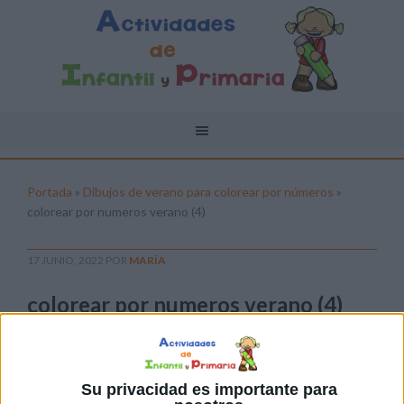
Portada
»
Dibujos de verano para colorear por números
»
colorear por numeros verano (4)
17 JUNIO, 2022
POR
MARÍA
colorear por numeros verano (4)
Pulsa sobre el enlace para descargar el
archivo:
Su privacidad es importante para