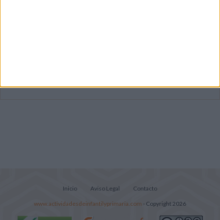
Súper librito de 500 actividades para
Infantil y Preescolar
Mejora tu caligrafía durante las
vacaciones con este cuadernillo
Lecturitas sencillas para trabajar la
comprensión lectora en nivel inicial
Inicio
Aviso Legal
Contacto
www.actividadesdeinfantilyprimaria.com
- Copyright 2026