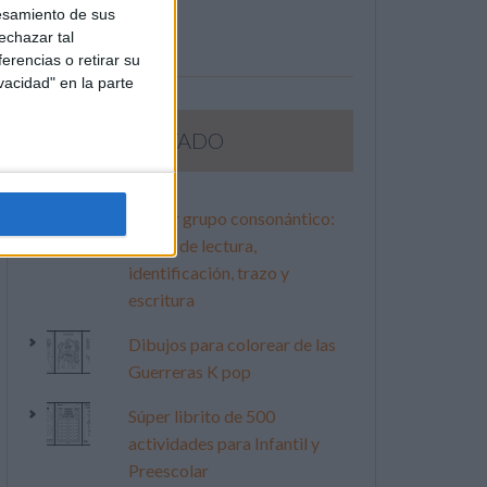
esamiento de sus
echazar tal
erencias o retirar su
vacidad" en la parte
LO MÁS VISITADO
Primer grupo consonántico:
Fichas de lectura,
identificación, trazo y
escritura
Dibujos para colorear de las
Guerreras K pop
Súper librito de 500
actividades para Infantil y
Preescolar