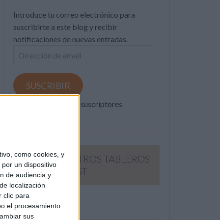
Introduce tu correo electrónico para
suscribirte a este blog y recibir
notificaciones de nuevas entradas.
Dirección
de
email
SUSCRIBIR
Únete a otros 371K suscriptores
ivo, como cookies, y
SIGUE NUESTROS TABLEROS
por un dispositivo
EN PINTEREST
ón de audiencia y
de localización
 clic para
bo el procesamiento
cambiar sus