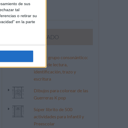
esamiento de sus
echazar tal
erencias o retirar su
vacidad" en la parte
LO MÁS VISITADO
Primer grupo consonántico:
Fichas de lectura,
identificación, trazo y
escritura
Dibujos para colorear de las
Guerreras K pop
Súper librito de 500
actividades para Infantil y
Preescolar