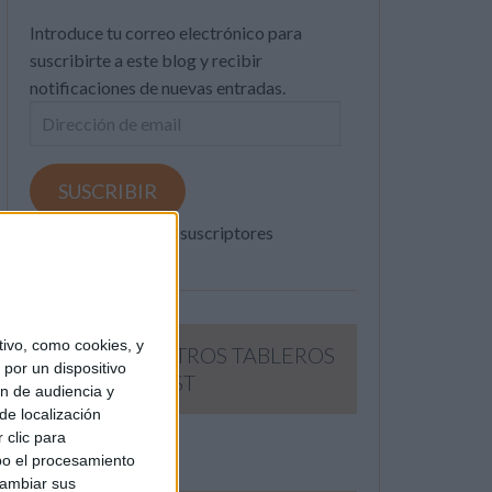
Introduce tu correo electrónico para
suscribirte a este blog y recibir
notificaciones de nuevas entradas.
Dirección
de
email
SUSCRIBIR
Únete a otros 371K suscriptores
ivo, como cookies, y
SIGUE NUESTROS TABLEROS
por un dispositivo
EN PINTEREST
ón de audiencia y
de localización
 clic para
bo el procesamiento
cambiar sus