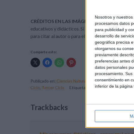
FUENTE:
http:
Nosotros y nuestro
CRÉDITOS EN LAS IMÁGENES:
Actividades de In
procesamos datos per
educativos y didácticos. Si alguna imagen tiene der
para publicidad y co
para citar al autor o para eliminarla, muchas gracias
desarrollo de servici
geográfica precisa e 
otorgarnos su conse
Comparte esto:
previamente descrito
preferencias antes d
datos personales pue
procesamiento. Sus p
consentimiento en cu
Publicado en:
Ciencias Naturales
,
Ciencias Naturales
,
Ci
inferior de la página
Ciclo
,
Tercer Ciclo
Etiquetado como:
Ciencias Natura
Trackbacks
M
Mis esquemas didácticos – resumen: Los a