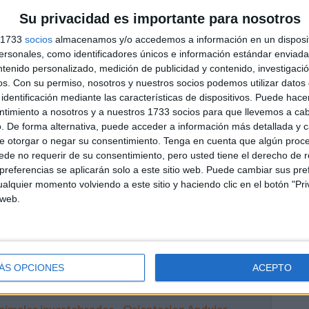
//recursosdocentes.cl/
Su privacidad es importante para nosotros
s 1733
socios
almacenamos y/o accedemos a información en un disposit
fantil y Primaria comparte estas imágenes con fines
sonales, como identificadores únicos e información estándar enviada 
echos de autor, escríbenos a través de los comentarios
ntenido personalizado, medición de publicidad y contenido, investigaci
.
os.
Con su permiso, nosotros y nuestros socios podemos utilizar datos 
identificación mediante las características de dispositivos. Puede hacer
ntimiento a nosotros y a nuestros 1733 socios para que llevemos a ca
. De forma alternativa, puede acceder a información más detallada y 
e otorgar o negar su consentimiento.
Tenga en cuenta que algún proc
de no requerir de su consentimiento, pero usted tiene el derecho de r
referencias se aplicarán solo a este sitio web. Puede cambiar sus pref
alquier momento volviendo a este sitio y haciendo clic en el botón "Pri
encias Naturales
,
Educación Primaria
,
Primer Ciclo
,
Segundo
 web.
les
,
educación primaria
,
evaluaciones finales
ÁS OPCIONES
ACEPTO
nimales invertebrados - Orientacion Andujar