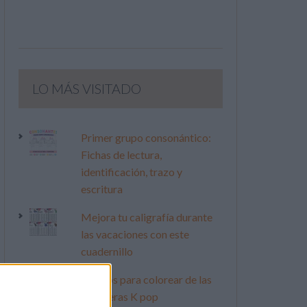
LO MÁS VISITADO
Primer grupo consonántico:
Fichas de lectura,
identificación, trazo y
escritura
Mejora tu caligrafía durante
las vacaciones con este
cuadernillo
Dibujos para colorear de las
Guerreras K pop