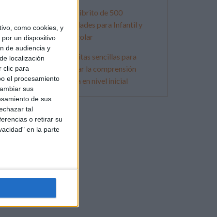
Súper librito de 500
actividades para Infantil y
ivo, como cookies, y
Preescolar
por un dispositivo
ón de audiencia y
Lecturitas sencillas para
de localización
trabajar la comprensión
 clic para
bo el procesamiento
lectora en nivel inicial
cambiar sus
esamiento de sus
echazar tal
erencias o retirar su
vacidad" en la parte