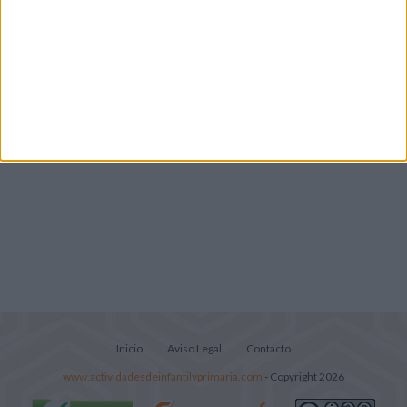
Lecturitas sencillas para trabajar la
comprensión lectora en nivel inicial
Inicio
Aviso Legal
Contacto
www.actividadesdeinfantilyprimaria.com
- Copyright 2026