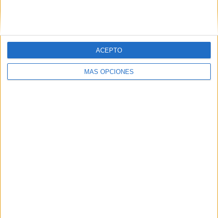
ACEPTO
LO MÁS VISITADO
MÁS OPCIONES
Primer grupo consonántico: Fichas de
lectura, identificación, trazo y escritura
Dibujos para colorear de las Guerreras K
pop
Súper librito de 500 actividades para
Infantil y Preescolar
Cuadernito aprendemos a leer letra por
letra con el método de sílabas simples