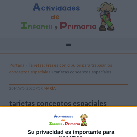
Portada
»
Tarjetas: Frases con dibujos para trabajar los
conceptos espaciales
»
tarjetas conceptos espaciales
20 MAYO, 2022
POR
MARÍA
tarjetas conceptos espaciales
Pulsa sobre el enlace para descargar el
archivo:
Su privacidad es importante para