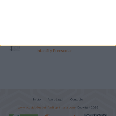
Primer grupo consonántico: Fichas de
lectura, identificación, trazo y escritura
Cuenta atrás para el gran eclipse solar
2026: Cuaderno de actividades para
descubrir el gran fenómeno
Súper librito de 500 actividades para
Infantil y Preescolar
Inicio
Aviso Legal
Contacto
www.actividadesdeinfantilyprimaria.com
- Copyright 2026