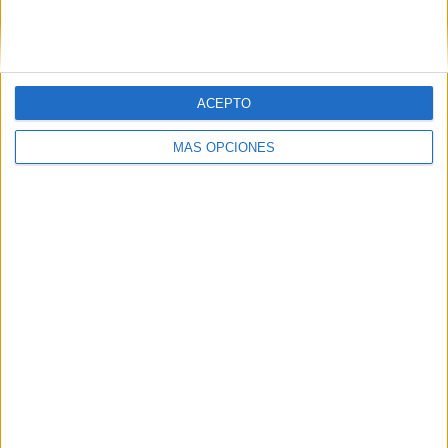
SIGUE NUESTROS TABLEROS EN
PINTEREST
ACEPTO
MÁS OPCIONES
LO MÁS VISITADO
Calendario minimalista curso 2026-2027
para docentes
Dibujos para colorear de las Guerreras K
pop