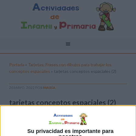
Portada
»
Tarjetas: Frases con dibujos para trabajar los
conceptos espaciales
»
tarjetas conceptos espaciales (2)
20 MAYO, 2022
POR
MARÍA
tarjetas conceptos espaciales (2)
Pulsa sobre el enlace para descargar el
archivo:
Su privacidad es importante para