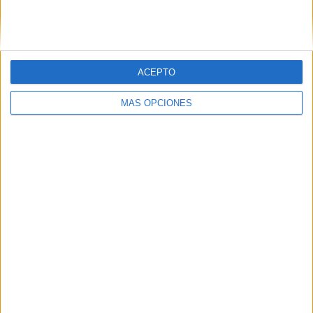
SIGUE NUESTROS TABLEROS EN
PINTEREST
ACEPTO
MÁS OPCIONES
LO MÁS VISITADO
Primer grupo consonántico: Fichas de
lectura, identificación, trazo y escritura
Mejora tu caligrafía durante las
vacaciones con este cuadernillo