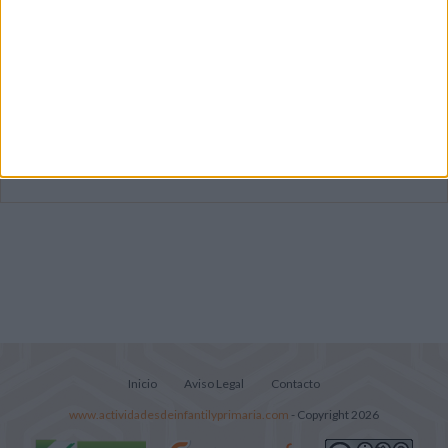
Dibujos para colorear de las Guerreras K
pop
Súper librito de 500 actividades para
Infantil y Preescolar
Lecturitas sencillas para trabajar la
comprensión lectora en nivel inicial
Inicio
Aviso Legal
Contacto
www.actividadesdeinfantilyprimaria.com
- Copyright 2026