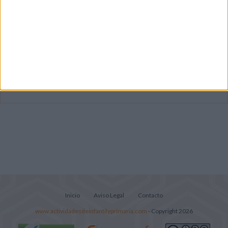
Súper librito de 500 actividades para
Infantil y Preescolar
Lecturitas sencillas para trabajar la
comprensión lectora en nivel inicial
Mejora tu caligrafía durante las
vacaciones con este cuadernillo
Inicio
Aviso Legal
Contacto
www.actividadesdeinfantilyprimaria.com
- Copyright 2026