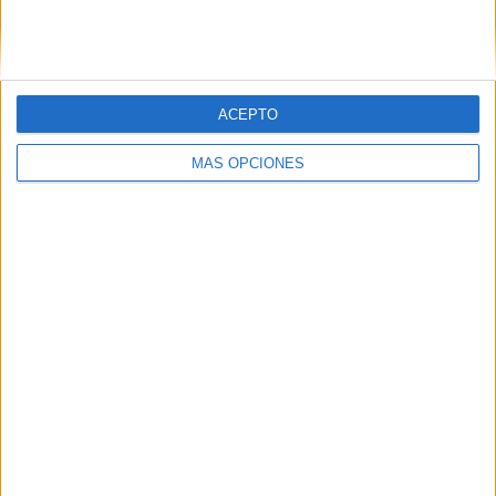
SIGUE NUESTROS TABLEROS EN
PINTEREST
ACEPTO
MÁS OPCIONES
LO MÁS VISITADO
Primer grupo consonántico: Fichas de
lectura, identificación, trazo y escritura
Dibujos para colorear de las Guerreras K
pop