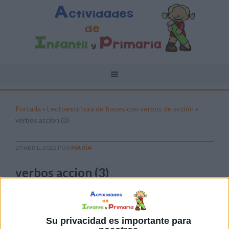
Portada
»
Lectoescritura de frases con verbos de acción
»
verbos accion (3)
29 ABRIL, 2022
POR
MARÍA
verbos accion (3)
Pulsa sobre el enlace para descargar el
archivo:
Su privacidad es importante para