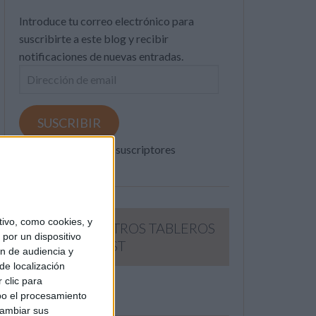
Introduce tu correo electrónico para
suscribirte a este blog y recibir
notificaciones de nuevas entradas.
Dirección
de
email
SUSCRIBIR
Únete a otros 371K suscriptores
ivo, como cookies, y
SIGUE NUESTROS TABLEROS
por un dispositivo
EN PINTEREST
ón de audiencia y
de localización
 clic para
bo el procesamiento
cambiar sus