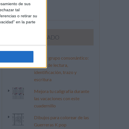
esamiento de sus
echazar tal
erencias o retirar su
vacidad" en la parte
LO MÁS VISITADO
Primer grupo consonántico:
Fichas de lectura,
identificación, trazo y
escritura
Mejora tu caligrafía durante
las vacaciones con este
cuadernillo
Dibujos para colorear de las
Guerreras K pop