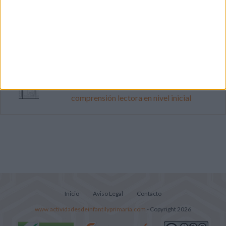
Dibujos para colorear de las Guerreras K
pop
Súper librito de 500 actividades para
Infantil y Preescolar
Lecturitas sencillas para trabajar la
comprensión lectora en nivel inicial
Inicio
Aviso Legal
Contacto
www.actividadesdeinfantilyprimaria.com
- Copyright 2026