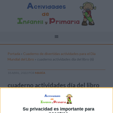
Portada
»
Cuaderno de divertidas actividades para el Día
Mundial del Libro
»
cuaderno actividades día del libro (6)
18 ABRIL, 2022
POR
MARÍA
cuaderno actividades día del libro
(6)
Pulsa sobre el enlace para descargar el
archivo:
Su privacidad es importante para