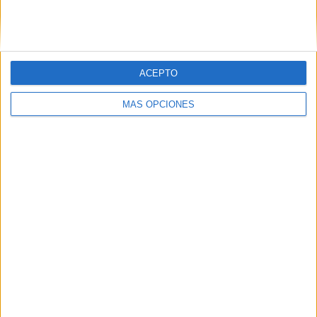
SIGUE NUESTROS TABLEROS EN
PINTEREST
ACEPTO
MÁS OPCIONES
LO MÁS VISITADO
Primer grupo consonántico: Fichas de
lectura, identificación, trazo y escritura
Mejora tu caligrafía durante las
vacaciones con este cuadernillo