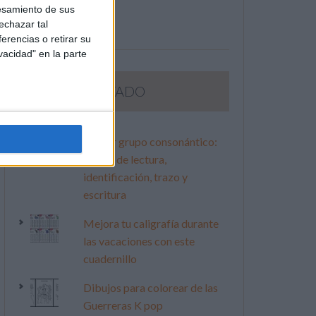
esamiento de sus
echazar tal
erencias o retirar su
vacidad" en la parte
LO MÁS VISITADO
Primer grupo consonántico:
Fichas de lectura,
identificación, trazo y
escritura
Mejora tu caligrafía durante
las vacaciones con este
cuadernillo
Dibujos para colorear de las
Guerreras K pop