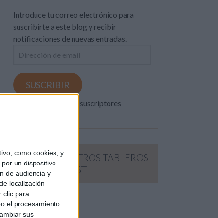
Introduce tu correo electrónico para
suscribirte a este blog y recibir
notificaciones de nuevas entradas.
Dirección
de
email
SUSCRIBIR
Únete a otros 371K suscriptores
ivo, como cookies, y
SIGUE NUESTROS TABLEROS
por un dispositivo
EN PINTEREST
ón de audiencia y
de localización
 clic para
bo el procesamiento
cambiar sus