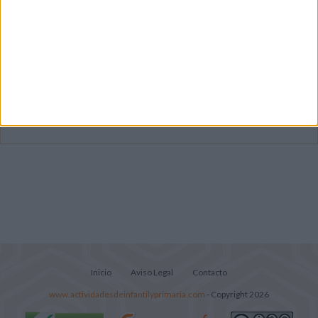
Súper librito de 500 actividades para
Infantil y Preescolar
Mejora tu caligrafía durante las
vacaciones con este cuadernillo
Lecturitas sencillas para trabajar la
comprensión lectora en nivel inicial
Inicio
Aviso Legal
Contacto
www.actividadesdeinfantilyprimaria.com
- Copyright 2026