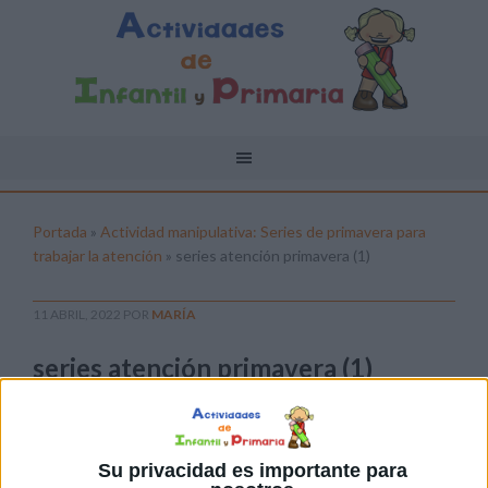
Portada
»
Actividad manipulativa: Series de primavera para
trabajar la atención
»
series atención primavera (1)
11 ABRIL, 2022
POR
MARÍA
series atención primavera (1)
Pulsa sobre el enlace para descargar el
archivo:
Su privacidad es importante para