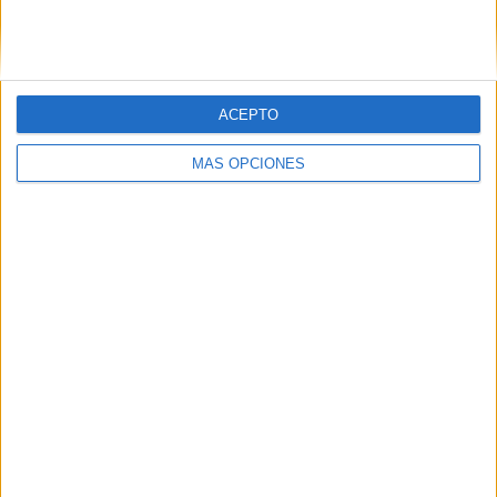
SIGUE NUESTROS TABLEROS EN
PINTEREST
ACEPTO
MÁS OPCIONES
LO MÁS VISITADO
Primer grupo consonántico: Fichas de
lectura, identificación, trazo y escritura
Dibujos para colorear de las Guerreras K
pop