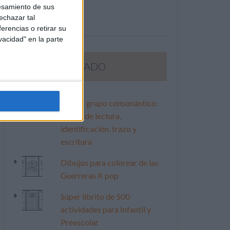
esamiento de sus
echazar tal
erencias o retirar su
vacidad" en la parte
LO MÁS VISITADO
Primer grupo consonántico:
Fichas de lectura,
identificación, trazo y
escritura
Dibujos para colorear de las
Guerreras K pop
Súper librito de 500
actividades para Infantil y
Preescolar