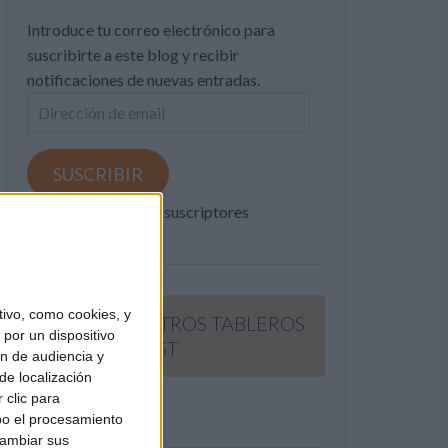
Introduce tu correo electrónico para
suscribirte a este blog y recibir
notificaciones de nuevas entradas.
Dirección
de
email
SUSCRIBIR
Únete a otros 371K suscriptores
ivo, como cookies, y
SIGUE NUESTROS TABLEROS
por un dispositivo
EN PINTEREST
ón de audiencia y
de localización
 clic para
bo el procesamiento
cambiar sus