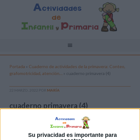
Portada
»
Cuaderno de actividades de la primavera: Conteo,
grafomotricidad, atención…
»
cuaderno primavera (4)
22 MARZO, 2022
POR
MARÍA
cuaderno primavera (4)
Pulsa sobre el enlace para descargar el
archivo:
Su privacidad es importante para