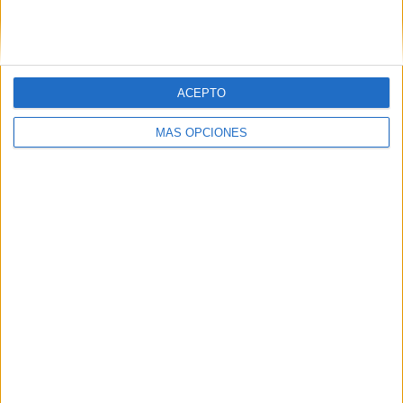
SIGUE NUESTROS TABLEROS EN
PINTEREST
ACEPTO
MÁS OPCIONES
LO MÁS VISITADO
Calendario minimalista curso 2026-2027
para docentes
Dibujos para colorear de las Guerreras K
pop