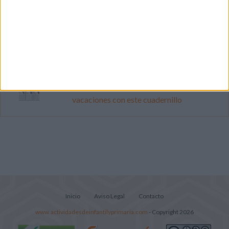
Primer grupo consonántico: Fichas de
lectura, identificación, trazo y escritura
Cuenta atrás para el gran eclipse solar
2026: Cuaderno de actividades para
descubrir el gran fenómeno
Mejora tu caligrafía durante las
vacaciones con este cuadernillo
Inicio
Aviso Legal
Contacto
www.actividadesdeinfantilyprimaria.com
- Copyright 2026