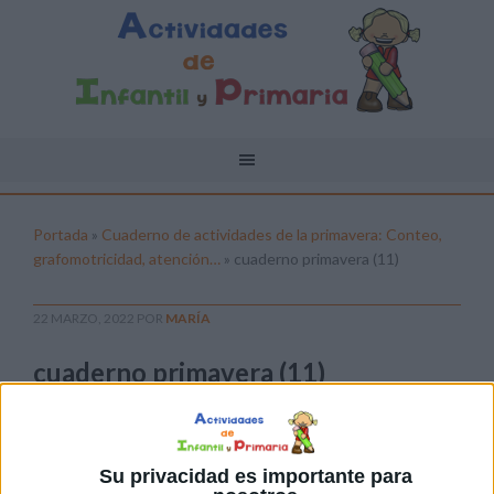
Portada
»
Cuaderno de actividades de la primavera: Conteo,
grafomotricidad, atención…
»
cuaderno primavera (11)
22 MARZO, 2022
POR
MARÍA
cuaderno primavera (11)
Pulsa sobre el enlace para descargar el
archivo:
Su privacidad es importante para