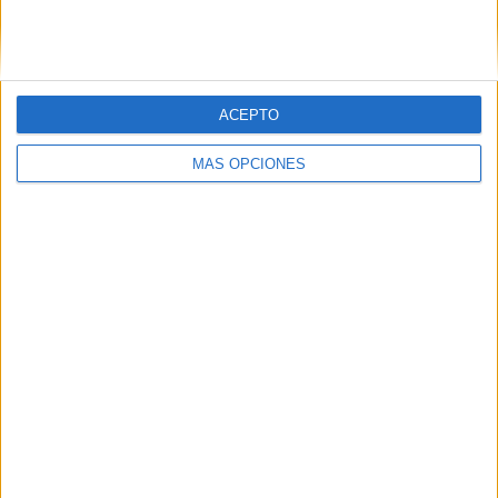
SIGUE NUESTROS TABLEROS EN
PINTEREST
ACEPTO
MÁS OPCIONES
LO MÁS VISITADO
Primer grupo consonántico: Fichas de
lectura, identificación, trazo y escritura
Mejora tu caligrafía durante las
vacaciones con este cuadernillo