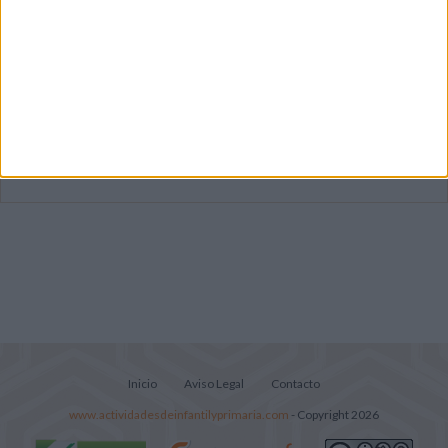
Dibujos para colorear de las Guerreras K
pop
Súper librito de 500 actividades para
Infantil y Preescolar
Lecturitas sencillas para trabajar la
comprensión lectora en nivel inicial
Inicio
Aviso Legal
Contacto
www.actividadesdeinfantilyprimaria.com
- Copyright 2026