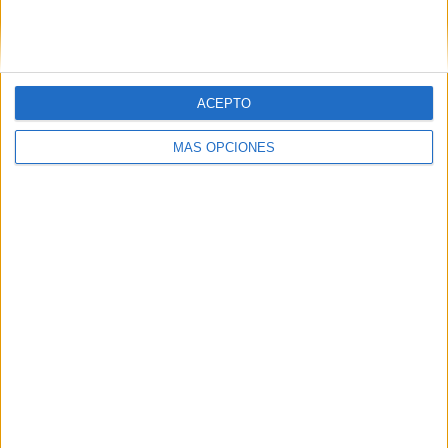
ACEPTO
LO MÁS VISITADO
MÁS OPCIONES
Calendario minimalista curso 2026-2027
para docentes
Dibujos para colorear de las Guerreras K
pop
Primer grupo consonántico: Fichas de
lectura, identificación, trazo y escritura
Cuenta atrás para el gran eclipse solar
2026: Cuaderno de actividades para