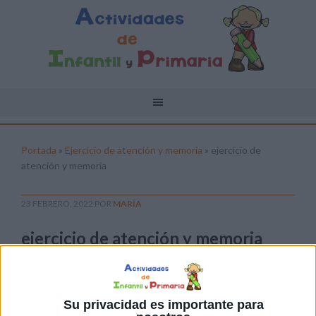
Portada
»
Ejercicio de atención y memoria
»
ejercicio de
atención y memoria
23 FEBRERO, 2022
POR
MARÍA
ejercicio de atención y memoria
Pulsa sobre el enlace para descargar el
archivo:
Su privacidad es importante para