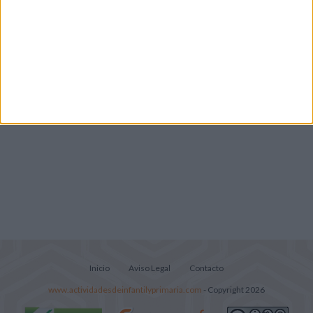
descubrir el gran fenómeno
Mejora tu caligrafía durante las
vacaciones con este cuadernillo
Inicio
Aviso Legal
Contacto
www.actividadesdeinfantilyprimaria.com
- Copyright 2026