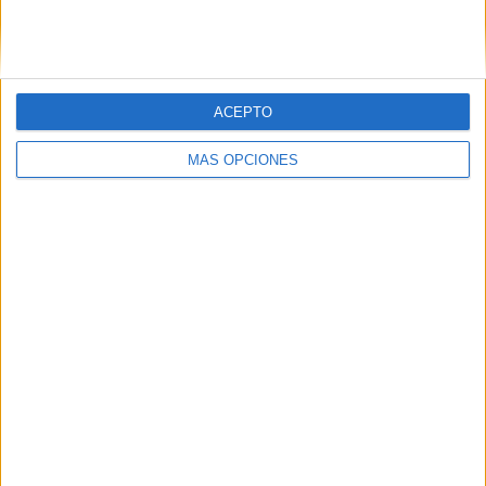
SIGUE NUESTROS TABLEROS EN
PINTEREST
ACEPTO
MÁS OPCIONES
LO MÁS VISITADO
Primer grupo consonántico: Fichas de
lectura, identificación, trazo y escritura
Dibujos para colorear de las Guerreras K
pop