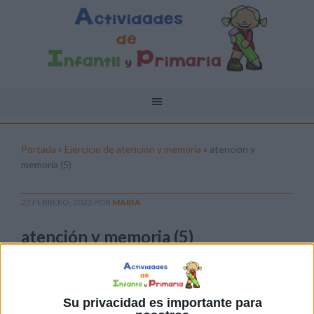
Portada
»
Ejercicio de atención y memoria
»
atención y
memoria (5)
23 FEBRERO, 2022
POR
MARÍA
atención y memoria (5)
Pulsa sobre el enlace para descargar el
archivo:
Su privacidad es importante para