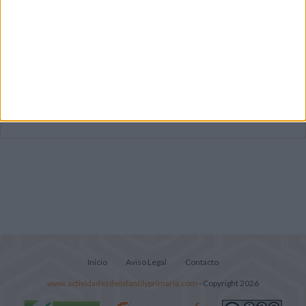
Mejora tu caligrafía durante las
vacaciones con este cuadernillo
Súper librito de 500 actividades para
Infantil y Preescolar
Lecturitas sencillas para trabajar la
comprensión lectora en nivel inicial
Inicio
Aviso Legal
Contacto
www.actividadesdeinfantilyprimaria.com
- Copyright 2026