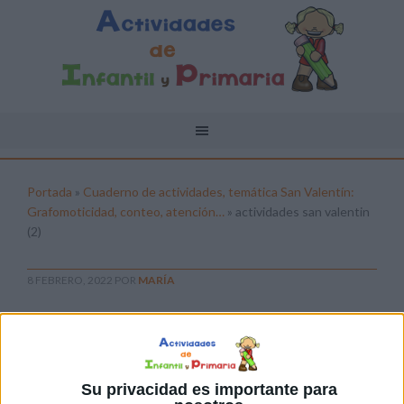
Portada
»
Cuaderno de actividades, temática San Valentín:
Grafomoticidad, conteo, atención…
»
actividades san valentin
(2)
8 FEBRERO, 2022
POR
MARÍA
actividades san valentin (2)
Pulsa sobre el enlace para descargar el
archivo:
Su privacidad es importante para