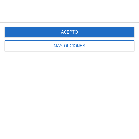
SIGUE NUESTROS TABLEROS EN
PINTEREST
ACEPTO
MÁS OPCIONES
LO MÁS VISITADO
Dibujos para colorear de las Guerreras K
pop
Primer grupo consonántico: Fichas de
lectura, identificación, trazo y escritura