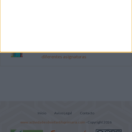
Mejora tu caligrafía durante las
vacaciones con este cuadernillo
Súper librito de 500 actividades para
Infantil y Preescolar
Portadas de Minecraft para cuadernos de
diferentes asignaturas
Inicio
Aviso Legal
Contacto
www.actividadesdeinfantilyprimaria.com
- Copyright 2026