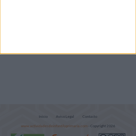
Lecturitas sencillas para trabajar la
comprensión lectora en nivel inicial
Inicio
Aviso Legal
Contacto
www.actividadesdeinfantilyprimaria.com
- Copyright 2026