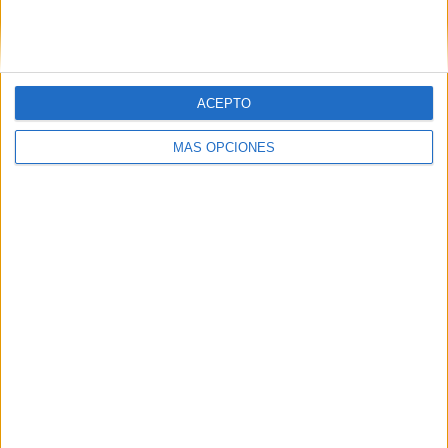
ACEPTO
LO MÁS VISITADO
MÁS OPCIONES
Primer grupo consonántico: Fichas de
lectura, identificación, trazo y escritura
Dibujos para colorear de las Guerreras K
pop
Súper librito de 500 actividades para
Infantil y Preescolar
Cuadernito aprendemos a leer letra por
letra con el método de sílabas simples