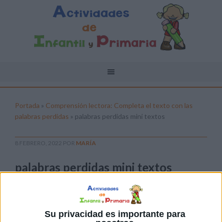
Portada
»
Comprensión lectora: Completa el texto con las
palabras perdidas
»
palabras perdidas mini textos
8 FEBRERO, 2022
POR
MARÍA
palabras perdidas mini textos
Pulsa sobre el enlace para descargar el
archivo:
Su privacidad es importante para