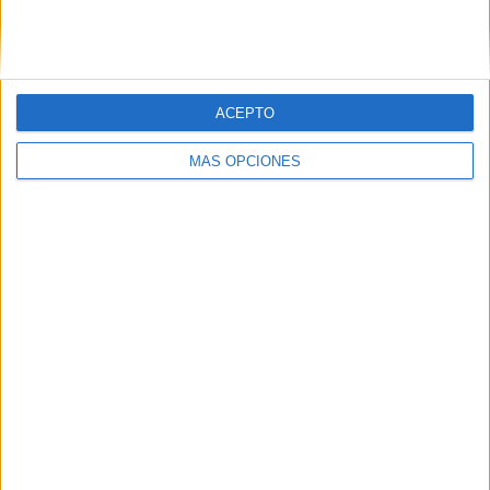
SIGUE NUESTROS TABLEROS EN
PINTEREST
ACEPTO
MÁS OPCIONES
LO MÁS VISITADO
Primer grupo consonántico: Fichas de
lectura, identificación, trazo y escritura
Dibujos para colorear de las Guerreras K
pop