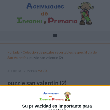
Portada
»
Colección de puzzles recortables, especial día de
San Valentín
»
puzzle san valentin (2)
4 FEBRERO, 2022
POR
MARÍA
puzzle san valentin (2)
Pulsa sobre el enlace para descargar el
archivo:
Su privacidad es importante para