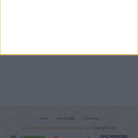
Súper librito de 500 actividades para
Infantil y Preescolar
Lecturitas sencillas para trabajar la
comprensión lectora en nivel inicial
Cuadernito aprendemos a leer letra por
letra con el método de sílabas simples
Inicio
Aviso Legal
Contacto
www.actividadesdeinfantilyprimaria.com
- Copyright 2026