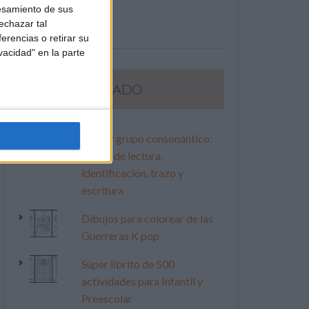
esamiento de sus
echazar tal
erencias o retirar su
vacidad" en la parte
LO MÁS VISITADO
Primer grupo consonántico:
Fichas de lectura,
identificación, trazo y
escritura
Dibujos para colorear de las
Guerreras K pop
Súper librito de 500
actividades para Infantil y
Preescolar