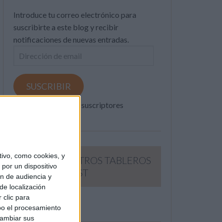
Introduce tu correo electrónico para
suscribirte a este blog y recibir
notificaciones de nuevas entradas.
Dirección
de
email
SUSCRIBIR
Únete a otros 371K suscriptores
ivo, como cookies, y
SIGUE NUESTROS TABLEROS
por un dispositivo
EN PINTEREST
ón de audiencia y
de localización
 clic para
bo el procesamiento
cambiar sus