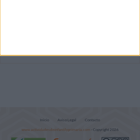
Primer grupo consonántico: Fichas de
lectura, identificación, trazo y escritura
Mejora tu caligrafía durante las
vacaciones con este cuadernillo
Súper librito de 500 actividades para
Infantil y Preescolar
Inicio
Aviso Legal
Contacto
www.actividadesdeinfantilyprimaria.com
- Copyright 2026