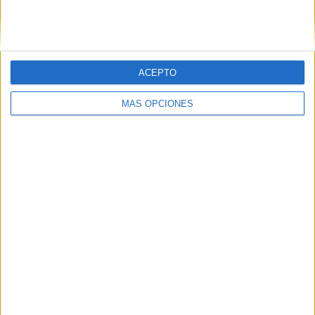
SIGUE NUESTROS TABLEROS EN
PINTEREST
ACEPTO
MÁS OPCIONES
LO MÁS VISITADO
Calendario minimalista curso 2026-2027
para docentes
Dibujos para colorear de las Guerreras K
pop