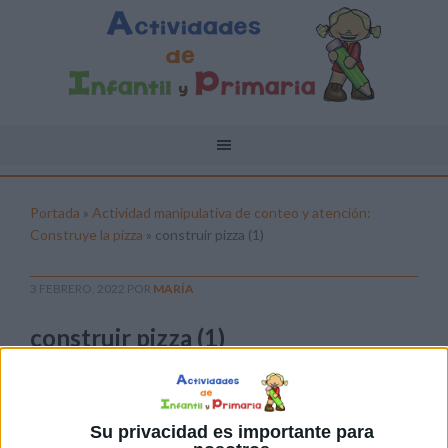
Portada
»
Actividad manipulativa de conteo y atención:
Construye la pizza
»
construir pizza (1)
3 FEBRERO, 2022
POR
MARÍA
construir pizza (1)
Pulsa sobre el enlace para descargar el
archivo:
Su privacidad es importante para