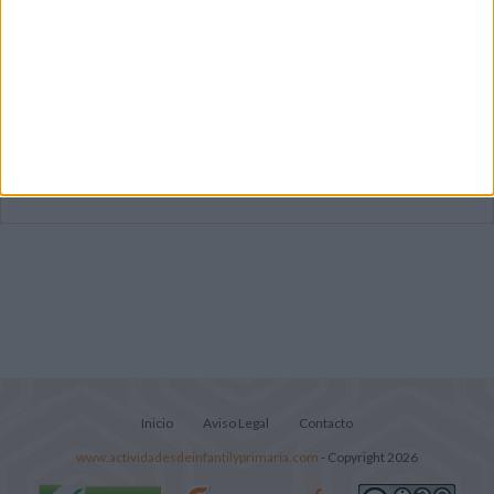
Súper librito de 500 actividades para
Infantil y Preescolar
Mejora tu caligrafía durante las
vacaciones con este cuadernillo
Lecturitas sencillas para trabajar la
comprensión lectora en nivel inicial
Inicio
Aviso Legal
Contacto
www.actividadesdeinfantilyprimaria.com
- Copyright 2026