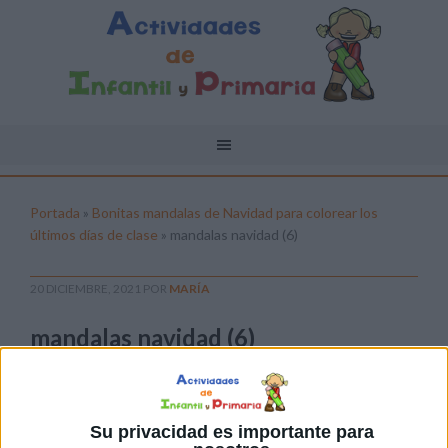
Portada
»
Bonitas mandalas de Navidad para colorear los
últimos días de clase
»
mandalas navidad (6)
20 DICIEMBRE, 2021
POR
MARÍA
mandalas navidad (6)
Pulsa sobre el enlace para descargar el
archivo:
Su privacidad es importante para