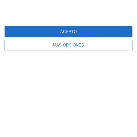
SIGUE NUESTROS TABLEROS EN
PINTEREST
ACEPTO
MÁS OPCIONES
LO MÁS VISITADO
Primer grupo consonántico: Fichas de
lectura, identificación, trazo y escritura
Dibujos para colorear de las Guerreras K
pop