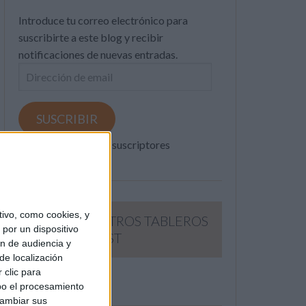
Introduce tu correo electrónico para
suscribirte a este blog y recibir
notificaciones de nuevas entradas.
Dirección
de
email
SUSCRIBIR
Únete a otros 371K suscriptores
ivo, como cookies, y
SIGUE NUESTROS TABLEROS
por un dispositivo
EN PINTEREST
ón de audiencia y
de localización
 clic para
bo el procesamiento
cambiar sus