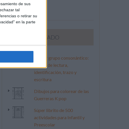
esamiento de sus
echazar tal
erencias o retirar su
vacidad" en la parte
LO MÁS VISITADO
Primer grupo consonántico:
Fichas de lectura,
identificación, trazo y
escritura
Dibujos para colorear de las
Guerreras K pop
Súper librito de 500
actividades para Infantil y
Preescolar