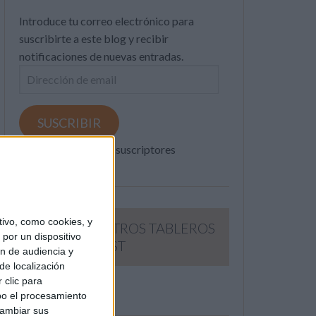
Introduce tu correo electrónico para
suscribirte a este blog y recibir
notificaciones de nuevas entradas.
Dirección
de
email
SUSCRIBIR
Únete a otros 371K suscriptores
ivo, como cookies, y
SIGUE NUESTROS TABLEROS
por un dispositivo
EN PINTEREST
ón de audiencia y
de localización
 clic para
bo el procesamiento
cambiar sus