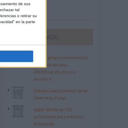
esamiento de sus
echazar tal
erencias o retirar su
vacidad" en la parte
LO MÁS VISITADO
Primer grupo consonántico:
Fichas de lectura,
identificación, trazo y
escritura
Dibujos para colorear de las
Guerreras K pop
Súper librito de 500
actividades para Infantil y
Preescolar